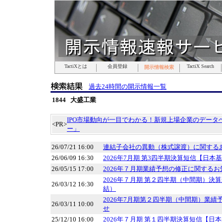
TactiXとは
TactiXとは
TactiXとは
TactiXとは
TactiXとは
TactiXとは
TactiXとは
会員登録
会員登録
会員登録
会員登録
会員登録
会員登録
会員登録
TactiX Search
TactiX Search
TactiX Search
TactiX Search
TactiX Search
TactiX Search
TactiX Search
開示情報検索
開示情報検索
開示情報検索
開示情報検索
開示情報検索
開示情報検索
開示情報検索
過去24時間の開示情報一覧
1844 大盛工業
IPO市場動向が一目でわかる！新規上場企業のデータベ
<PR>
ー」
26/07/21 16:00
連結子会社の異動（株式譲渡）に関する
26/06/09 16:30
2026年7月期 第3四半期決算短信【日本
26/05/15 17:00
2026年７月期業績予想の修正に関するお
2026年７月期 第２四半期（中間期）決
26/03/12 16:30
結）
2026年7月期第２四半期（中間期）業
26/03/11 10:00
せ
25/12/10 16:00
2026年７月期 第１四半期決算短信【日