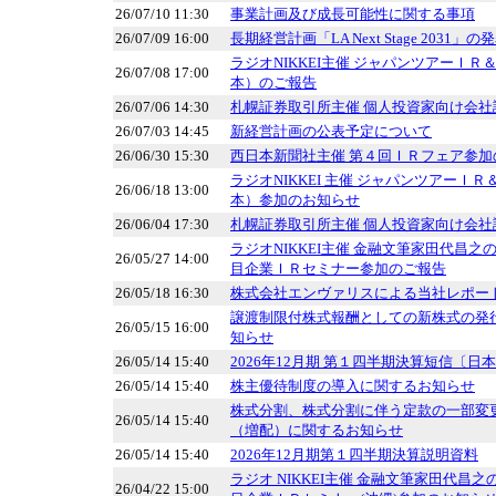
26/07/10 11:30
事業計画及び成長可能性に関する事項
26/07/09 16:00
長期経営計画「LA Next Stage 2031」
ラジオNIKKEI主催 ジャパンツアーＩ
26/07/08 17:00
本）のご報告
26/07/06 14:30
札幌証券取引所主催 個人投資家向け会
26/07/03 14:45
新経営計画の公表予定について
26/06/30 15:30
西日本新聞社主催 第４回ＩＲフェア参加
ラジオNIKKEI 主催 ジャパンツアーＩ
26/06/18 13:00
本）参加のお知らせ
26/06/04 17:30
札幌証券取引所主催 個人投資家向け会
ラジオNIKKEI主催 金融文筆家田代昌
26/05/27 14:00
目企業ＩＲセミナー参加のご報告
26/05/18 16:30
株式会社エンヴァリスによる当社レポー
譲渡制限付株式報酬としての新株式の発
26/05/15 16:00
知らせ
26/05/14 15:40
2026年12月期 第１四半期決算短信〔日
26/05/14 15:40
株主優待制度の導入に関するお知らせ
株式分割、株式分割に伴う定款の一部変
26/05/14 15:40
（増配）に関するお知らせ
26/05/14 15:40
2026年12月期第１四半期決算説明資料
ラジオ NIKKEI主催 金融文筆家田代昌
26/04/22 15:00