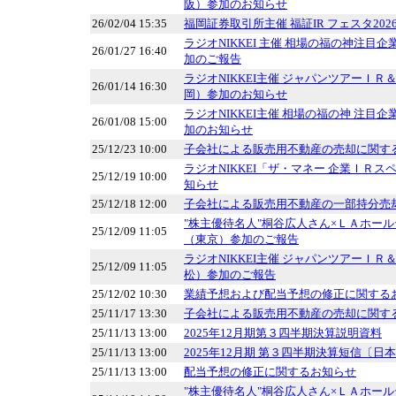
阪）参加のお知らせ
26/02/04 15:35
福岡証券取引所主催 福証IR フェスタ2026 
ラジオNIKKEI 主催 相場の福の神注目
26/01/27 16:40
加のご報告
ラジオNIKKEI主催 ジャパンツアーＩ
26/01/14 16:30
岡）参加のお知らせ
ラジオNIKKEI主催 相場の福の神 注目
26/01/08 15:00
加のお知らせ
25/12/23 10:00
子会社による販売用不動産の売却に関す
ラジオNIKKEI「ザ・マネー 企業ＩＲ
25/12/19 10:00
知らせ
25/12/18 12:00
子会社による販売用不動産の一部持分売
"株主優待名人"桐谷広人さん×ＬＡホー
25/12/09 11:05
（東京）参加のご報告
ラジオNIKKEI主催 ジャパンツアーＩ
25/12/09 11:05
松）参加のご報告
25/12/02 10:30
業績予想および配当予想の修正に関する
25/11/17 13:30
子会社による販売用不動産の売却に関す
25/11/13 13:00
2025年12月期第３四半期決算説明資料
25/11/13 13:00
2025年12月期 第３四半期決算短信〔日
25/11/13 13:00
配当予想の修正に関するお知らせ
"株主優待名人"桐谷広人さん×ＬＡホー