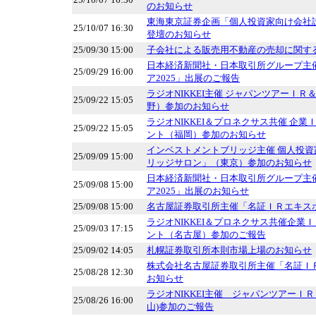
のお知らせ
東海東京証券企画「個人投資家向け会社
25/10/07 16:30
登壇のお知らせ
25/09/30 15:00
子会社による販売用不動産の売却に関す
日本経済新聞社・日本取引所グループ主
25/09/29 16:00
ア2025」出展のご報告
ラジオNIKKEI主催 ジャパンツアーＩ
25/09/22 15:05
野）参加のお知らせ
ラジオNIKKEI＆プロネクサス共催 企
25/09/22 15:05
ント（福岡）参加のお知らせ
インベストメントブリッジ主催 個人投
25/09/09 15:00
リッジサロン」（東京）参加のお知らせ
日本経済新聞社・日本取引所グループ主
25/09/08 15:00
ア2025」出展のお知らせ
25/09/08 15:00
名古屋証券取引所主催「名証ＩＲエキスポ 
ラジオNIKKEI＆プロネクサス共催企業
25/09/03 17:15
ント（名古屋）参加のご報告
25/09/02 14:05
札幌証券取引所本則市場上場のお知らせ
株式会社名古屋証券取引所主催「名証ＩＲエ
25/08/28 12:30
お知らせ
ラジオNIKKEI主催 ジャパンツアーＩ
25/08/26 16:00
山)参加のご報告