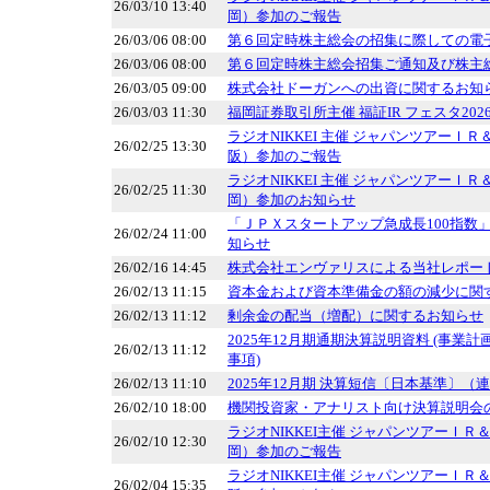
26/03/10 13:40
岡）参加のご報告
26/03/06 08:00
第６回定時株主総会の招集に際しての電
26/03/06 08:00
第６回定時株主総会招集ご通知及び株主
26/03/05 09:00
株式会社ドーガンへの出資に関するお知
26/03/03 11:30
福岡証券取引所主催 福証IR フェスタ2026 
ラジオNIKKEI 主催 ジャパンツアーＩ
26/02/25 13:30
阪）参加のご報告
ラジオNIKKEI 主催 ジャパンツアーＩ
26/02/25 11:30
岡）参加のお知らせ
「ＪＰＸスタートアップ急成長100指数
26/02/24 11:00
知らせ
26/02/16 14:45
株式会社エンヴァリスによる当社レポー
26/02/13 11:15
資本金および資本準備金の額の減少に関
26/02/13 11:12
剰余金の配当（増配）に関するお知らせ
2025年12月期通期決算説明資料 (事業
26/02/13 11:12
事項)
26/02/13 11:10
2025年12月期 決算短信〔日本基準〕（
26/02/10 18:00
機関投資家・アナリスト向け決算説明会
ラジオNIKKEI主催 ジャパンツアーＩ
26/02/10 12:30
岡）参加のご報告
ラジオNIKKEI主催 ジャパンツアーＩ
26/02/04 15:35