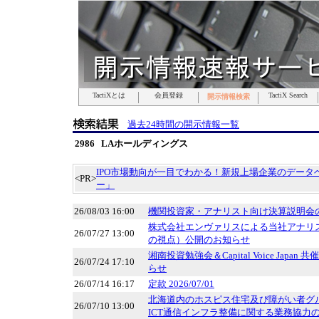
TactiXとは
TactiXとは
TactiXとは
TactiXとは
TactiXとは
TactiXとは
TactiXとは
会員登録
会員登録
会員登録
会員登録
会員登録
会員登録
会員登録
TactiX Search
TactiX Search
TactiX Search
TactiX Search
TactiX Search
TactiX Search
TactiX Search
開示情報検索
開示情報検索
開示情報検索
開示情報検索
開示情報検索
開示情報検索
開示情報検索
過去24時間の開示情報一覧
2986 LAホールディングス
IPO市場動向が一目でわかる！新規上場企業のデータベ
<PR>
ー」
26/08/03 16:00
機関投資家・アナリスト向け決算説明会
株式会社エンヴァリスによる当社アナリ
26/07/27 13:00
の視点）公開のお知らせ
湘南投資勉強会＆Capital Voice Japa
26/07/24 17:10
らせ
26/07/14 16:17
定款 2026/07/01
北海道内のホスピス住宅及び障がい者グ
26/07/10 13:00
ICT通信インフラ整備に関する業務協力