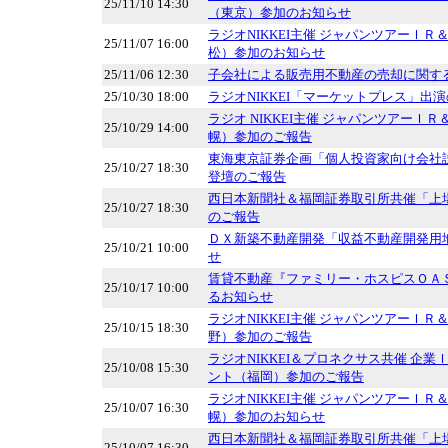
25/11/10 14:30
（東京）参加のお知らせ
ラジオNIKKEI主催 ジャパンツアーＩ
25/11/07 16:00
松）参加のお知らせ
25/11/06 12:30
子会社による販売用不動産の売却に関す
25/10/30 18:00
ラジオNIKKEI「マーケットプレス」出
ラジオ NIKKEI主催 ジャパンツアーＩ
25/10/29 14:00
幌）参加のご報告
東海東京証券企画「個人投資家向け会社
25/10/27 18:30
登壇のご報告
西日本新聞社＆福岡証券取引所共催「上
25/10/27 18:30
のご報告
ＤＸ新築不動産開発「収益不動産開発用
25/10/21 10:00
せ
賃貸不動産『ファミリー・ホスピスＯＡ
25/10/17 10:00
るお知らせ
ラジオNIKKEI主催 ジャパンツアーＩ
25/10/15 18:30
野）参加のご報告
ラジオNIKKEI＆プロネクサス共催 企
25/10/08 15:30
ント（福岡）参加のご報告
ラジオNIKKEI主催 ジャパンツアーＩ
25/10/07 16:30
幌）参加のお知らせ
西日本新聞社＆福岡証券取引所共催「上
25/10/07 16:30