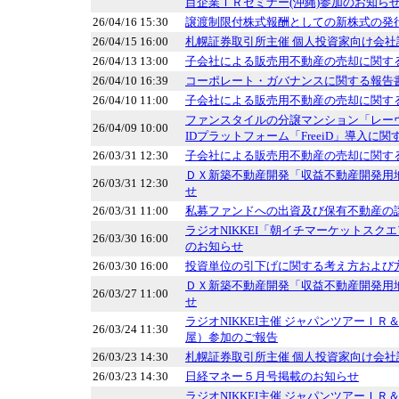
目企業ＩＲセミナー(沖縄)参加のお知ら
26/04/16 15:30
譲渡制限付株式報酬としての新株式の発
26/04/15 16:00
札幌証券取引所主催 個人投資家向け会
26/04/13 13:00
子会社による販売用不動産の売却に関す
26/04/10 16:39
コーポレート・ガバナンスに関する報告書 20
26/04/10 11:00
子会社による販売用不動産の売却に関す
ファンスタイルの分譲マンション「レー
26/04/09 10:00
IDプラットフォーム「FreeiD」導入に
26/03/31 12:30
子会社による販売用不動産の売却に関す
ＤＸ新築不動産開発「収益不動産開発用
26/03/31 12:30
せ
26/03/31 11:00
私募ファンドへの出資及び保有不動産の
ラジオNIKKEI「朝イチマーケットスク
26/03/30 16:00
のお知らせ
26/03/30 16:00
投資単位の引下げに関する考え方および
ＤＸ新築不動産開発「収益不動産開発用
26/03/27 11:00
せ
ラジオNIKKEI主催 ジャパンツアーＩ
26/03/24 11:30
屋）参加のご報告
26/03/23 14:30
札幌証券取引所主催 個人投資家向け会
26/03/23 14:30
日経マネー５月号掲載のお知らせ
ラジオNIKKEI主催 ジャパンツアーＩ