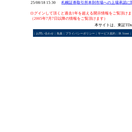
25/08/18 15:30
札幌証券取引所本則市場への上場承認に
ログインして頂くと過去1年を超える開示情報をご覧頂けま
（2005年7月7日以降の情報をご覧頂けます）
本サイトは、東証TD
|
お問い合わせ
|
免責
|
プライバシーポリシー
|
サービス規約
|
IR Street
|