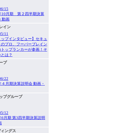
06/15
6年10月期 第２四半期決算
 動画
ブレイン
05/11
Rトップインタビュー】セキュ
ィのプロ、フーバーブレイン
Iのトップランカーが参画！そ
いとは？
ループ
06/22
6年４月期決算説明会 動画・
アップグループ
05/12
6年6月期 第3四半期決算説明
画
ルディングス