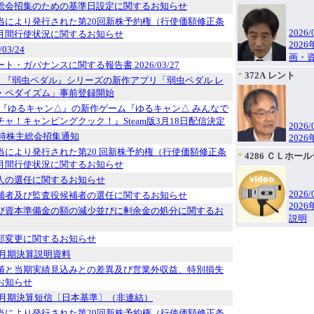
総会招集のための基準日設定に関するお知らせ
当により発行された第20回新株予約権（行使価額修正条
2026/
月間行使状況に関するお知らせ
202
03/24
画・
ト・ガバナンスに関する報告書 2026/03/27
*
372A レント
ニメ 『弱虫ペダル』シリーズの新作アプリ「弱虫ペダル レ
・ペダイズム」事前登録開始
メ『ゆるキャン△』の新作ゲーム『ゆるキャン△ みんなで
ャ！キャンピングクック！』Steam版3月18日配信決定
2026/
定時株主総会招集通知
202
当により発行された第20 回新株予約権（行使価額修正条
*
4286 ＣＬホー
月間行使状況に関するお知らせ
人の選任に関するお知らせ
2026/
補者及び監査役候補者の選任に関するお知らせ
202
び資本準備金の額の減少並びに剰余金の処分に関するお
説明
部変更に関するお知らせ
12月期決算説明資料
値と当期実績見込みとの差異及び営業外収益、特別損失
お知らせ
12月期決算短信〔日本基準〕（非連結）
当により発行された第20回新株予約権（行使価額修正条