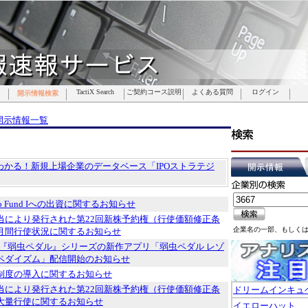
TactiX Search
TactiX Search
TactiX Search
TactiX Search
TactiX Search
TactiX Search
TactiX Search
ご契約コース説明
ご契約コース説明
ご契約コース説明
ご契約コース説明
ご契約コース説明
ご契約コース説明
ご契約コース説明
よくある質問
よくある質問
よくある質問
よくある質問
よくある質問
よくある質問
よくある質問
ログイン
ログイン
ログイン
ログイン
ログイン
ログイン
ログイン
開示情報検索
開示情報検索
開示情報検索
開示情報検索
開示情報検索
開示情報検索
開示情報検索
開示情報一覧
でわかる！新規上場企業のデータベース「IPOストラテジ
ypto Fund Iへの出資に関するお知らせ
当により発行された第22回新株予約権（行使価額修正条
企業名の一部、もしく
月間行使状況に関するお知らせ
メ『弱虫ペダル』シリーズの新作アプリ「弱虫ペダル レゾ
ペダイズム」配信開始のお知らせ
制度の導入に関するお知らせ
当により発行された第22回新株予約権（行使価額修正条
ドリームインキュ
大量行使に関するお知らせ
イエローハット