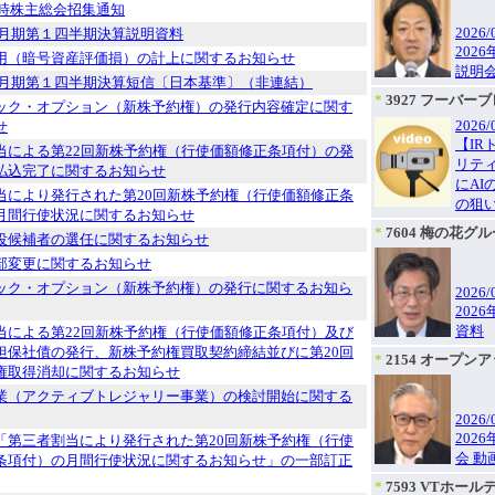
臨時株主総会招集通知
2026/
12月期第１四半期決算説明資料
202
用（暗号資産評価損）の計上に関するお知らせ
説明会
年12月期第１四半期決算短信〔日本基準〕（非連結）
*
3927 フーバー
ック・オプション（新株予約権）の発行内容確定に関す
2026/
せ
【I
当による第22回新株予約権（行使価額修正条項付）の発
リテ
払込完了に関するお知らせ
にA
当により発行された第20回新株予約権（行使価額修正条
の狙
月間行使状況に関するお知らせ
*
7604 梅の花グ
役候補者の選任に関するお知らせ
部変更に関するお知らせ
ック・オプション（新株予約権）の発行に関するお知ら
2026/
202
資料
当による第22回新株予約権（行使価額修正条項付）及び
担保社債の発行、新株予約権買取契約締結並びに第20回
*
2154 オープン
権取得消却に関するお知らせ
業（アクティブトレジャリー事業）の検討開始に関する
2026/
202
「第三者割当により発行された第20回新株予約権（行使
会 動
条項付）の月間行使状況に関するお知らせ」の一部訂正
*
7593 VTホー