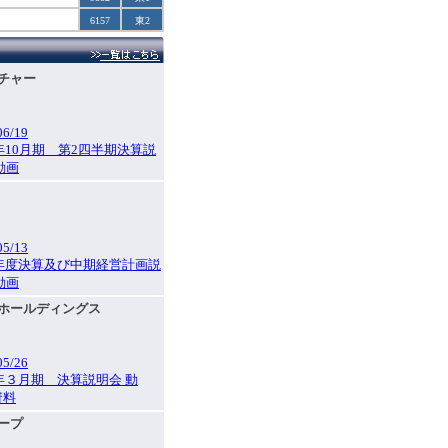
6157
東2
ルチャー
06/19
6年10月期 第2四半期決算説
動画
05/13
5年度決算及び中期経営計画説
動画
ルクホールディングス
05/26
6年３月期 決算説明会 動
資料
ループ