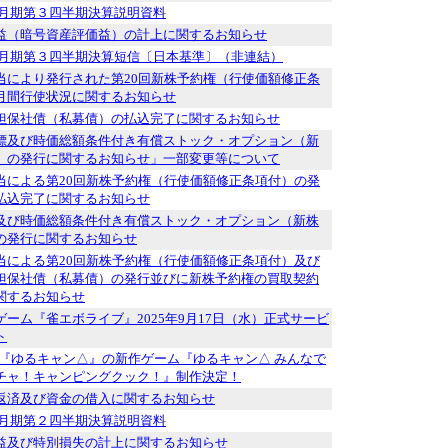
12月期第３四半期決算説明資料
益（暗号資産評価益）の計上に関するお知らせ
年12月期第３四半期決算短信〔日本基準〕（非連結）
当により発行された第20回新株予約権（行使価額修正条
月間行使状況に関するお知らせ
担保社債（私募債）の払込完了に関するお知らせ
標及び時価総額条件付き有償ストック・オプション（新
）の発行に関するお知らせ」一部変更等について
当による第20回新株予約権（行使価額修正条項付）の発
払込完了に関するお知らせ
及び時価総額条件付き有償ストック・オプション（新株
の発行に関するお知らせ
当による第20回新株予約権（行使価額修正条項付）及び
担保社債（私募債）の発行並びに新株予約権の買取契約
関するお知らせ
ゲーム『雀エボライブ』2025年9月17日（水）正式サービ
ト
メ『ゆるキャン△』の新作ゲーム『ゆるキャン△ みんなで
チャ！キャンピングクック！』制作決定！
返済及び資金の借入に関するお知らせ
12月期第２四半期決算説明資料
益及び特別損失の計上に関するお知らせ