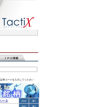
は証券コードを入力してください
ベータ
4310
東1
9882
東1