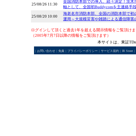
全国消防本部での導入、続々決定！茨木
25/08/26 11:30
軸として、全国初Buddycomを主連絡
海老名市消防本部、全国の消防本部で初のStar
25/08/20 10:00
運用～大規模災害や雑踏による通信障害
ログインして頂くと過去1年を超える開示情報をご覧頂けま
（2005年7月7日以降の情報をご覧頂けます）
本サイトは、東証TD
|
お問い合わせ
|
免責
|
プライバシーポリシー
|
サービス規約
|
IR Street
|