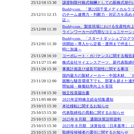
25/12/18 15:30
譲渡制限付株式報酬としての新株式発行
Buddycom、「第22回千里メディカル
25/12/11 12:15
のチーム連携力・判断力・対応力を高め
証～
Buddycom、製造現場における生産性
25/12/09 11:30
ラインワーカーの円滑なコミュニケーシ
Buddycom、「スタートダッシュプログ
25/12/01 11:30
供開始～導入から定着・運用まで伴走し
時に加速～
25/11/28 16:10
コーポレート・ガバナンスに関する報告書 20
25/11/27 15:40
株式会社サイエンスアーツ、新代表取締
25/11/26 15:30
事業計画及び成長可能性に関する事項
国内最大の製材メーカー・中国木材、「Bud
25/11/20 12:00
困難な騒音環境下でも、部署を超えた連
間短縮・稼働効率向上を実現
25/11/18 15:30
独立役員届出書
25/11/05 08:00
2025年定時株主総会招集通知
25/10/15 15:30
本社移転に関するお知らせ
25/10/15 15:30
代表取締役の異動に関するお知らせ
25/10/15 15:30
2025年８月期 通期決算説明資料
25/10/15 15:30
2025年８月期 決算短信〔日本基準〕（
25/10/15 15:30
取締役候補者の選任に関するお知らせ