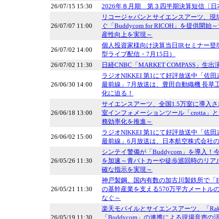
26/07/15 15:30
2026年８月期 第３四半期決算短信〔
リコージャパンとサイエンスアーツ、現場
26/07/07 11:00
ぐ「Buddycom for RICOH」を提供
産性向上を実現～
個人投資家様向け決算当日IRセミナー登
26/07/02 14:00
型ライブ配信・7月15日）
26/07/02 11:30
日経CNBC「MARKET COMPASS」生
ラジオNIKKEI 第1にて好評放送中「佐
26/06/30 14:00
最前線」7月放送は、豊田自動織機 長草工
化に迫る！
サイエンスアーツ、全国1.5万室に導入
26/06/18 13:00
室インフォメーションツール「crotta」
務効率化を推進～
ラジオNIKKEI 第1にて好評放送中「佐
26/06/02 15:00
最前線」6月放送は、日本航空株式会社の
シンテイ警備が「Buddycom」を導入
26/05/26 11:30
を加速～青パトカーや徒歩巡回時のリア
確な指示を実現～
神戸製鋼、国内有数の加古川製鉄所で「Bu
26/05/21 11:30
の基幹産業を支える570万平方メートル
なぐ～
楽天モバイルとサイエンスアーツ、「Rakuten A
26/05/19 11:30
「Buddycom」の連携による現場音声