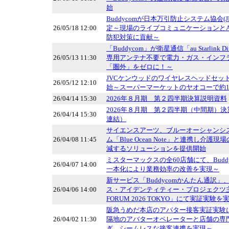
始
Buddycomが日本万引防止システム協会(
26/05/18 12:00
定～現場のライブコミュニケーションとA
防犯対策に貢献～
「Buddycom」が衛星通信「au Starlink
26/05/13 11:30
専用アンテナ不要で電力・ガス・インフ
「圏外」をゼロに！～
JVCケンウッドのワイヤレスヘッドセット「
26/05/12 12:10
始～スーパーマーケットのヤオコーで約1,
26/04/14 15:30
2026年８月期 第２四半期決算説明資料
2026年８月期 第２四半期（中間期）
26/04/14 15:30
連結）
サイエンスアーツ、ブルーオーシャンシ
26/04/08 11:45
ム「Blue Ocean Note」と連携し介
減するソリューションを提供開始
ミスターマックスの全60店舗にて、Budd
26/04/07 14:00
一本化により業務効率の改善を実現～
新サービス「Buddycomかんたん通訳
26/04/06 14:00
ス・アイデンティティー・プロジェクツ主催「
FORUM 2026 TOKYO」にて実証実験を
阪急うめだ本店のアバター接客実証実験に、
26/04/02 11:30
隔地のアバターオペレーターと店舗の専
ぎ、シームレスな接客連携を実現～