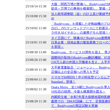
大阪・関西万博の警備へ、Buddycomの
25/10/14 15:30
提供～万博での事例を横展開し、警備・
法人税等調整額（益）の計上及び業績予
25/10/08 15:30
せ
「Buddycom」を搭載したIP無線機のプ
25/10/02 11:00
2025」JVCケンウッドブースにて初展示～
ラ付きAIイヤホン」の連携デモも登場！
タイ王国にて、映像AIとBuddycom連
25/10/01 15:00
日系企業・現地企業の製造業務フローの
を実現～
25/09/30 13:00
Buddycom、サービス10周年を迎え、導
国際特許取得のBuddycom翻訳機能、8
25/09/26 15:00
230万人超の外国人労働者を支え、人手
大手家電量販店「ジョーシン」、Buddyc
25/09/10 11:30
店舗以上の全店舗への導入を予定
スマホで60秒DX！中小特化型インカムアプ
25/09/04 11:30
Standard」登場！
Osaka Metro、全134駅にBuddyco
25/09/02 11:30
10社目の採用、今後も横展開を図る～
内閣府主催「令和7年度大規模地震時医
25/08/29 11:30
森県での「DMAT訓練」にて、災害医療
て、Buddycomの実証試験を実施