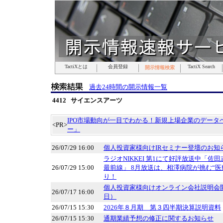
TactiXとは
TactiXとは
TactiXとは
TactiXとは
TactiXとは
TactiXとは
TactiXとは
会員登録
会員登録
会員登録
会員登録
会員登録
会員登録
会員登録
TactiX Search
TactiX Search
TactiX Search
TactiX Search
TactiX Search
TactiX Search
TactiX Search
開示情報検索
開示情報検索
開示情報検索
開示情報検索
開示情報検索
開示情報検索
開示情報検索
過去24時間の開示情報一覧
4412 サイエンスアーツ
IPO市場動向が一目でわかる！新規上場企業のデータベ
<PR>
ー」
26/07/29 16:00
個人投資家様向けIRセミナー登壇のお知
ラジオNIKKEI 第1にて好評放送中「佐
26/07/29 15:00
最前線」 8月放送は、相澤病院が挑む“医
り！
個人投資家様向けオンライン会社説明会開
26/07/17 16:00
日）
26/07/15 15:30
2026年８月期 第３四半期決算説明資料
26/07/15 15:30
通期業績予想の修正に関するお知らせ