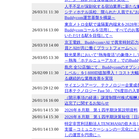
人手不足が深刻化する宿泊業界に新たな
26/03/31 11:30
シティホテル浜松、限られた人員でも“お
Buddycom運営基盤を構築～
東京メトロ全駅で遠隔案内端末を2028年
26/03/16 13:00
Buddycomコールを活用し、すべての
いただける駅を目指して～
京王電鉄、Buddycom×AI で異常時
26/03/10 14:00
員とAIが共に働くプラットフォームへ～
観光業界において“熱海復活”の象徴とし
26/03/05 13:30
～熱海「ホテルニューアカオ」でのBudd
島忠 全52店舗にて、Buddycomのオ
26/02/09 11:30
しベル」を1,600ID追加導入！コスト
る継続的な業務改善を実現
サイエンスアーツ、テクノロジー企業成長
26/01/29 12:00
日本テクノロジー Fast 50」で6度目の入
（開示事項の経過）譲渡制限付株式報酬
26/01/16 16:00
込完了に関するお知らせ
26/01/14 15:30
2026年８月期 第１四半期決算説明資料
26/01/14 15:30
2026年８月期 第１四半期決算短信〔
特定非営利活動法人TENOHASIの炊き出し
26/01/14 13:00
支援～コミュニケーションの一元化により
しの運営を円滑に～