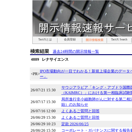
TactiXとは
TactiXとは
TactiXとは
TactiXとは
TactiXとは
TactiXとは
TactiXとは
会員登録
会員登録
会員登録
会員登録
会員登録
会員登録
会員登録
TactiX Search
TactiX Search
TactiX Search
TactiX Search
TactiX Search
TactiX Search
TactiX Search
開示情報検索
開示情報検索
開示情報検索
開示情報検索
開示情報検索
開示情報検索
開示情報検索
過去24時間の開示情報一覧
4889 レナサイエンス
IPO市場動向が一目でわかる！新規上場企業のデータベ
<PR>
ー」
サウジアラビア「キング・アブドラ国際
26/07/21 15:30
（KAIMRC）」における第一相臨床試
局所進行非小細胞肺がんに対する第二相
26/07/17 15:30
始）のお知らせ
26/07/16 12:00
よくあるご質問と回答
26/06/29 15:30
よくあるご質問と回答
26/06/29 10:23
定款 2026/06/25
26/06/26 15:50
コーポレート・ガバナンスに関する報告書 20