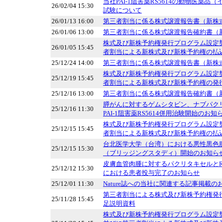
当社PAI-1阻害薬RS5614の動物医薬
26/02/04 15:30
試験について
26/01/13 16:00
第三者割当に係る株式譲渡報告書（新株
26/01/06 13:00
第三者割当に係る株式譲渡報告確約書（
株式及び新株予約権発行プログラム設定
26/01/05 15:45
者割当による新株式及び新株予約権の払
25/12/24 14:00
第三者割当に係る株式譲渡報告書（新株
株式及び新株予約権発行プログラム設定
25/12/19 15:45
者割当による新株式及び新株予約権の発
25/12/16 13:00
第三者割当に係る株式譲渡報告確約書（
膵がんに対するゲムシタビン、ナブパク
25/12/16 11:30
PAI-1阻害薬RS5614併用治験開始のお知
株式及び新株予約権発行プログラム設定
25/12/15 15:45
者割当による新株式及び新株予約権の払
台北医学大学（台湾）における悪性黒色
25/12/15 15:30
（ブリッジングスタディ）開始のお知ら
皮膚血管肉腫に対するパクリタキセルとRS
25/12/12 15:30
における患者投与完了のお知らせ
25/12/01 11:30
Nature誌への当社に関連する記事掲載の
第三者割当による株式及び新株予約権発
25/11/28 15:45
足説明資料
株式及び新株予約権発行プログラム設定