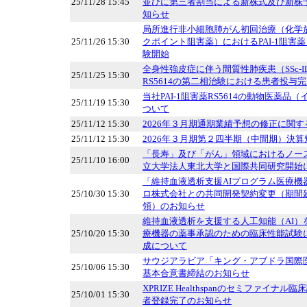
25/11/28 15:45
並びに第三者割当による新株式及び新株
知らせ
局所進行非小細胞肺がん初回治療（化学
25/11/26 15:30
クポイント阻害薬）におけるPAI-1阻害薬
験開始
全身性強皮症に伴う間質性肺疾患（SSc-IL
25/11/25 15:30
RS5614の第二相治験における患者投与
当社PAI-1阻害薬RS5614の動物医薬
25/11/19 15:30
ついて
25/11/12 15:30
2026年３月期通期業績予想の修正に関
25/11/12 15:30
2026年３月期第２四半期（中間期）決算
「長寿」及び「がん」領域におけるノー
25/11/10 16:00
立大学法人東北大学と国際共同研究開始
「維持血液透析支援AIプログラム医療機
25/10/30 15:30
ロ株式会社との共同開発契約変更（期間
領）のお知らせ
維持血液透析を支援する人工知能（AI）
25/10/20 15:30
療機器の薬事承認のための臨床性能試験
成について
サウジアラビア「キング・アブドラ国際
25/10/06 15:30
基本合意書締結のお知らせ
XPRIZE Healthspanのセミファイ
25/10/01 15:30
者登録完了のお知らせ