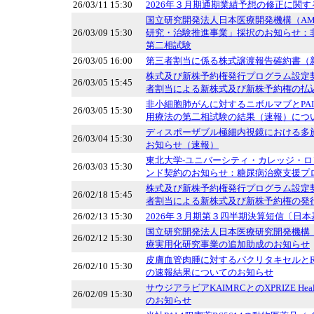
26/03/11 15:30
2026年３月期通期業績予想の修正に関
国立研究開発法人日本医療開発機構（AM
26/03/09 15:30
研究・治験推進事業」採択のお知らせ：
第二相試験
26/03/05 16:00
第三者割当に係る株式譲渡報告確約書（
株式及び新株予約権発行プログラム設定
26/03/05 15:45
者割当による新株式及び新株予約権の払
非小細胞肺がんに対するニボルマブとPAI-
26/03/05 15:30
用療法の第二相試験の結果（速報）につ
ディスポーザブル極細内視鏡における多
26/03/04 15:30
お知らせ（速報）
東北大学-ユニバーシティ・カレッジ・
26/03/03 15:30
ンド契約のお知らせ：糖尿病治療支援プ
株式及び新株予約権発行プログラム設定
26/02/18 15:45
者割当による新株式及び新株予約権の発
26/02/13 15:30
2026年３月期第３四半期決算短信〔日本
国立研究開発法人日本医療研究開発機構（
26/02/12 15:30
療実用化研究事業の追加助成のお知らせ
皮膚血管肉腫に対するパクリタキセルとRS
26/02/10 15:30
の速報結果についてのお知らせ
サウジアラビアKAIMRCとのXPRIZE Hea
26/02/09 15:30
のお知らせ