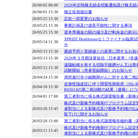
26/06/02 08:00
2026年定時株主総会招集通知及び株主総
26/06/01 15:30
独立役員届出書
26/05/25 15:30
定款一部変更のお知らせ
26/05/25 15:30
事業計画及び成長可能性に関する事項
26/05/25 15:30
資本準備金の額の減少及び剰余金の処分
XPRIZE Healthspanセミファイナ
26/05/14 11:30
せ
26/05/13 15:30
業績予想と実績値との差異に関するお知
26/05/13 15:30
2026年３月期決算短信〔日本基準〕(非連
遠隔転移を有する切除不能膵がん又は再
26/05/12 15:30
試験開始（患者登録開始）のお知らせ
26/04/24 15:30
局所進行非小細胞肺がんに対する第二相
全身性強皮症に伴う間質性肺疾患（SSc-IL
26/04/10 15:30
RS5614の第二相治験の結果（速報）に
26/04/01 17:00
第三者割当に係る株式譲渡報告書（新株
株式及び新株予約権発行プログラム設定
26/03/26 15:45
者割当による新株式及び新株予約権の払
取下げに関するお知らせ
26/03/26 15:00
第三者割当に係る株式譲渡報告確約書（
株式及び新株予約権発行プログラム設定
26/03/11 15:45
者割当による新株式及び新株予約権の発