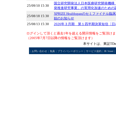
国立研究開発法人日本医療研究開発機構（
25/09/10 15:30
発推進研究事業」の実用化加速のための
XPRIZE Healthspanのセミファイ
25/08/18 15:30
始のお知らせ
25/08/13 15:30
2026年３月期 第１四半期決算短信〔日
ログインして頂くと過去1年を超える開示情報をご覧頂けま
（2005年7月7日以降の情報をご覧頂けます）
本サイトは、東証TD
|
お問い合わせ
|
免責
|
プライバシーポリシー
|
サービス規約
|
IR Street
|