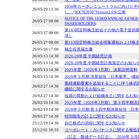
2050年カーボンニュートラルに向けた
26/05/29 13:30
し、“SOCN2050”Version2.0を公表
NOTICE OF THE 163RD ANNUAL GENER
26/05/27 08:00
SHAREHOLDERS
第163回定時株主総会その他の電子提供
26/05/27 08:00
項）
26/05/27 08:00
第163回定時株主総会招集通知および株
26/05/26 17:00
独立役員届出書
26/05/13 14:30
2026-28年度 中期経営計画
26/05/13 14:30
2026-28年度 中期経営計画策定のお知ら
26/05/13 14:30
2025年度（2026年3月期） 決算説明資料
26/05/13 14:30
2026年３月期 決算短信〔日本基準〕(連結
業績連動要素を追加することに伴う株式
26/02/27 14:30
継続に関するお知らせ
26/02/27 14:30
役員の異動および組織改正に関するお知
26/02/10 14:30
2025年度（2026年3月期） 第３四半期
26/02/10 14:30
2026年３月期 第３四半期決算短信〔日本
26/01/27 14:30
特別損失の計上に関するお知らせ
25/12/19 14:30
自己株式の消却に関するお知らせ
25/12/01 18:55
コーポレート・ガバナンスに関する報告書 20
（訂正・数値データ訂正）「2026年３