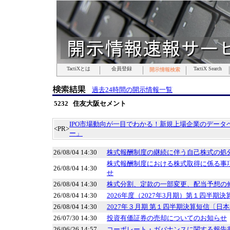
TactiXとは
TactiXとは
TactiXとは
TactiXとは
TactiXとは
TactiXとは
TactiXとは
会員登録
会員登録
会員登録
会員登録
会員登録
会員登録
会員登録
TactiX Search
TactiX Search
TactiX Search
TactiX Search
TactiX Search
TactiX Search
TactiX Search
開示情報検索
開示情報検索
開示情報検索
開示情報検索
開示情報検索
開示情報検索
開示情報検索
過去24時間の開示情報一覧
5232 住友大阪セメント
IPO市場動向が一目でわかる！新規上場企業のデータベ
<PR>
ー」
26/08/04 14:30
株式報酬制度の継続に伴う自己株式の処
株式報酬制度における株式取得に係る事
26/08/04 14:30
せ
26/08/04 14:30
株式分割、定款の一部変更、配当予想の
26/08/04 14:30
2026年度（2027年3月期）第１四半期
26/08/04 14:30
2027年３月期 第１四半期決算短信〔日本
26/07/30 14:30
投資有価証券の売却についてのお知らせ
26/06/26 14:57
コーポレート・ガバナンスに関する報告書 20