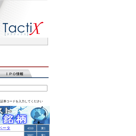
は証券コードを入力してください
ベータ
4310
東1
9882
東1