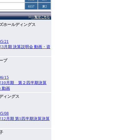
6157
東2
フーズホールディングス
05/21
6年3月期 決算説明会 動画・資
ループ
06/15
6年10月期 第２四半期決算
 動画
ルディングス
05/08
6年12月期 第1四半期決算決算
電子