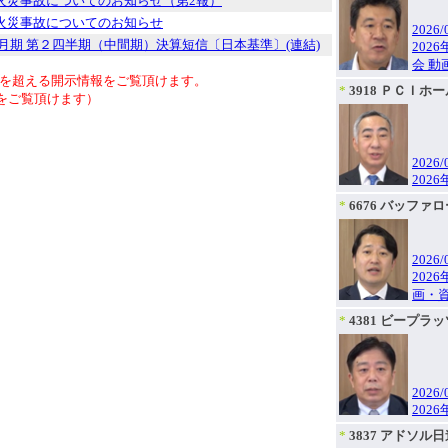
火災事故についてのお知らせ（第2報）
火災事故についてのお知らせ
2026/
12月期 第２四半期（中間期）決算短信〔日本基準〕(連結)
202
会 動
年を超える開示情報をご覧頂けます。
*
3918 ＰＣＩホ
報をご覧頂けます）
2026/
202
*
6676 バッファ
2026/
202
画・
*
4381 ビープラ
2026/
202
*
3837 アドソル