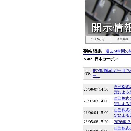
TactiXとは
TactiXとは
TactiXとは
TactiXとは
TactiXとは
TactiXとは
TactiXとは
会員登録
会員登録
会員登録
会員登録
会員登録
会員登録
会員登録
過去24時間の
5302 日本カーボン
IPO市場動向が一目
<PR>
ー」
自己株式
26/08/07 14:30
定による
自己株式
26/07/03 14:00
定による
自己株式
26/06/04 15:00
定による
26/05/08 15:30
2026年
自己株式
26/05/08 10:00