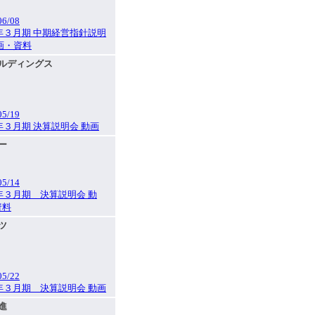
06/08
6年３月期 中期経営指針説明
画・資料
ールディングス
05/19
6年３月期 決算説明会 動画
ロー
05/14
6年３月期 決算説明会 動
資料
ッツ
05/22
6年３月期 決算説明会 動画
日進