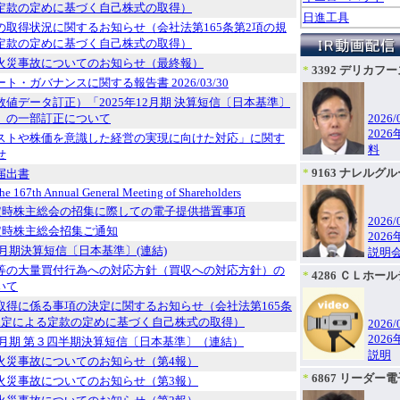
定款の定めに基づく自己株式の取得）
日進工具
の取得状況に関するお知らせ（会社法第165条第2項の規
定款の定めに基づく自己株式の取得）
火災事故についてのお知らせ（最終報）
*
3392 デリカ
ト・ガバナンスに関する報告書 2026/03/30
数値データ訂正）「2025年12月期 決算短信〔日本基準〕
」の一部訂正について
2026/
202
ストや株価を意識した経営の実現に向けた対応」に関す
料
せ
*
9163 ナレルグ
届出書
the 167th Annual General Meeting of Shareholders
回定時株主総会の招集に際しての電子提供措置事項
2026/
回定時株主総会招集ご通知
202
12月期決算短信〔日本基準〕(連結)
説明会
等の大量買付行為への対応方針（買収への対応方針）の
*
4286 ＣＬホー
いて
取得に係る事項の決定に関するお知らせ（会社法第165条
規定による定款の定めに基づく自己株式の取得）
2026/
202
12月期 第３四半期決算短信〔日本基準〕（連結）
説明
火災事故についてのお知らせ（第4報）
*
6867 リーダー
火災事故についてのお知らせ（第3報）