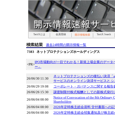
TactiXとは
TactiXとは
TactiXとは
TactiXとは
TactiXとは
TactiXとは
TactiXとは
会員登録
会員登録
会員登録
会員登録
会員登録
会員登録
会員登録
TactiX Search
TactiX Search
TactiX Search
TactiX Search
TactiX Search
TactiX Search
TactiX Search
開示情報検索
開示情報検索
開示情報検索
開示情報検索
開示情報検索
開示情報検索
開示情報検索
過去24時間の開示情報一覧
7383 ネットプロテクションズホールディングス
IPO市場動向が一目でわかる！新規上場企業のデータベ
<PR>
ー」
ネットプロテクションズの後払い決済「ato
26/06/30 11:30
サービスのオンライン決済サービスと シ
26/06/29 19:08
コーポレート・ガバナンスに関する報告書 20
26/06/26 15:30
譲渡制限付株式報酬としての新株式発行
Notice of Convocation of the 8th Ordinary 
26/06/04 08:00
Shareholders
26/06/04 08:00
2026年定時株主総会資料 交付書面への
26/06/04 08:00
2026年定時株主総会招集通知及び株主総