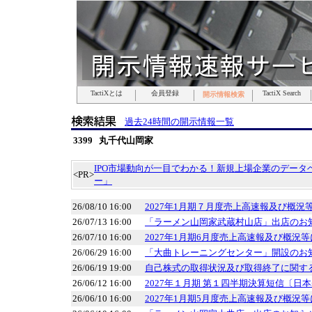
TactiXとは
TactiXとは
TactiXとは
TactiXとは
TactiXとは
TactiXとは
TactiXとは
会員登録
会員登録
会員登録
会員登録
会員登録
会員登録
会員登録
TactiX Search
TactiX Search
TactiX Search
TactiX Search
TactiX Search
TactiX Search
TactiX Search
開示情報検索
開示情報検索
開示情報検索
開示情報検索
開示情報検索
開示情報検索
開示情報検索
過去24時間の開示情報一覧
3399 丸千代山岡家
IPO市場動向が一目でわかる！新規上場企業のデータベ
<PR>
ー」
26/08/10 16:00
2027年1月期７月度売上高速報及び概況
26/07/13 16:00
「ラーメン山岡家武蔵村山店」出店のお
26/07/10 16:00
2027年1月期6月度売上高速報及び概況
26/06/29 16:00
「大曲トレーニングセンター」開設のお
26/06/19 19:00
自己株式の取得状況及び取得終了に関す
26/06/12 16:00
2027年１月期 第１四半期決算短信〔日本
26/06/10 16:00
2027年1月期5月度売上高速報及び概況