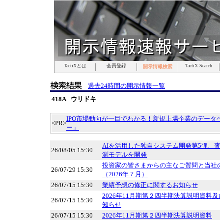
TactiXとは
TactiXとは
TactiXとは
TactiXとは
TactiXとは
TactiXとは
TactiXとは
会員登録
会員登録
会員登録
会員登録
会員登録
会員登録
会員登録
TactiX Search
TactiX Search
TactiX Search
TactiX Search
TactiX Search
TactiX Search
TactiX Search
開示情報検索
開示情報検索
開示情報検索
開示情報検索
開示情報検索
開示情報検索
開示情報検索
過去24時間の開示情報一覧
418A ウリドキ
IPO市場動向が一目でわかる！新規上場企業のデータベ
<PR>
ー」
AIを活用した独自システム開発第5弾、
26/08/05 15:30
測モデルを開発
投資家の皆さまからの主なご質問と当社
26/07/29 15:30
（2026年７月）
26/07/15 15:30
業績予想の修正に関するお知らせ
2026年11月期第２四半期決算説明資料
26/07/15 15:30
知らせ
26/07/15 15:30
2026年11月期第２四半期決算説明資料