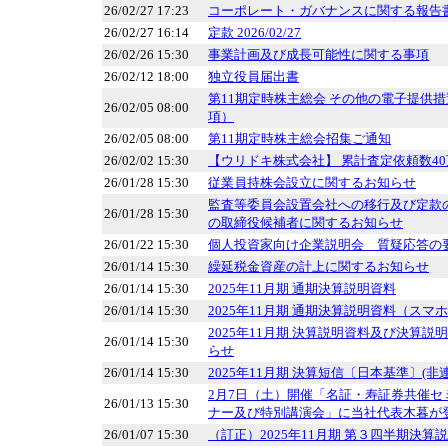
26/02/27 17:23
コーポレート・ガバナンスに関する報告書 20
26/02/27 16:14
定款 2026/02/27
26/02/26 15:30
事業計画及び成長可能性に関する事項
26/02/12 18:00
独立役員届出書
第11期定時株主総会 その他の電子提供
26/02/05 08:00
項）
26/02/05 08:00
第11期定時株主総会招集ご通知
26/02/02 15:30
【ウリドキ株式会社】 累計査定依頼数4
26/01/28 15:30
従業員持株会設立に関するお知らせ
監査等委員会設置会社への移行及び定款
26/01/28 15:30
の取締役候補者に関するお知らせ
26/01/22 15:30
個人投資家向け企業説明会 質疑応答の
26/01/14 15:30
繰延税金資産の計上に関するお知らせ
26/01/14 15:30
2025年11月期 通期決算説明資料
26/01/14 15:30
2025年11月期 通期決算説明資料（スマ
2025年11月期 決算説明資料及び決算
26/01/14 15:30
らせ
26/01/14 15:30
2025年11月期 決算短信〔日本基準〕(非
2月7日（土）開催「名証・寿証券共催セ
26/01/13 15:30
ナー及び特別講演会」に当社代表木暮が
26/01/07 15:30
（訂正）2025年11月期 第３四半期決