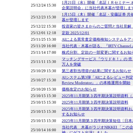
1月21日（水）開催「名証ＩＲセミナー
25/12/24 15:30
企業説明会」に当社代表木暮が登壇しま
1月15日（木）開催「名証・安藤証券 
25/12/23 15:30
暮が登壇します
25/12/22 15:30
投資家の皆さまからのご質問と当社見解（2
25/12/01 12:18
定款 2025/12/01
25/11/25 15:30
AIによる異常査定価格検知システムをア
25/11/20 16:00
当社代表・木暮が語る、『IRTV Chann
25/11/14 17:00
株式分割、定款の一部変更に関するお知
マッチングサービス『ウリドキ！』の 売
25/11/11 15:30
万人を突破
25/10/29 15:30
第三者割当増資の結果に関するお知らせ
AIシステム第3弾「AIによるレビュー判定シス
25/10/27 15:30
Review Moderator』」の本格運用を開始
25/10/20 15:30
価格改定のお知らせ
25/10/15 15:30
2025年11月期第３四半期決算説明資料
25/10/15 15:30
2025年11月期第３四半期決算説明資料
2025年11月期第３四半期決算説明資料
25/10/15 15:30
するお知らせ
25/10/15 15:30
2025年11月期第３四半期決算短信〔日本
当社代表 木暮がラジオNIKKEI 「こ
25/10/14 16:00
神」にゲスト出演しました