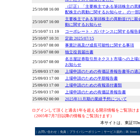
（訂正）「主要株主である筆頭株主の異
25/10/08 16:00
配株主の異動に関するお知らせ」 の一
主要株主である筆頭株主の異動並びに親
25/10/07 16:00
動に関するお知らせ
25/10/07 11:19
コーポレート・ガバナンスに関する報告書 20
25/10/07 10:31
定款 2025/07/15
25/10/07 08:00
事業計画及び成長可能性に関する事項
25/10/07 08:00
独立役員届出書
名古屋証券取引所ネクスト市場への上場
25/10/07 08:00
お知らせ
25/09/03 17:00
上場申請のための有価証券報告書等の適
25/09/03 17:00
上場申請のための半期報告書
25/09/03 17:00
上場申請のための有報添付書類
25/09/03 17:00
上場申請のための有価証券報告書
25/09/02 00:00
2025年11月期の業績予想について
ログインして頂くと過去1年を超える開示情報をご覧頂けま
（2005年7月7日以降の情報をご覧頂けます）
本サイトは、東証TD
|
お問い合わせ
|
免責
|
プライバシーポリシー
|
サービス規約
|
IR Street
|