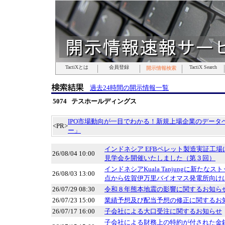
TactiXとは
TactiXとは
TactiXとは
TactiXとは
TactiXとは
TactiXとは
TactiXとは
会員登録
会員登録
会員登録
会員登録
会員登録
会員登録
会員登録
TactiX Search
TactiX Search
TactiX Search
TactiX Search
TactiX Search
TactiX Search
TactiX Search
開示情報検索
開示情報検索
開示情報検索
開示情報検索
開示情報検索
開示情報検索
開示情報検索
過去24時間の開示情報一覧
5074 テスホールディングス
IPO市場動向が一目でわかる！新規上場企業のデータベ
<PR>
ー」
インドネシア EFBペレット製造実証工
26/08/04 10:00
見学会を開催いたしました（第３回）
インドネシアKuala Tanjungに新た
26/08/03 13:00
点から佐賀伊万里バイオマス発電所向けに
26/07/29 08:30
令和８年熊本地震の影響に関するお知ら
26/07/23 15:00
業績予想及び配当予想の修正に関するお
26/07/17 16:00
子会社による大口受注に関するお知らせ
子会社による財務上の特約が付された金