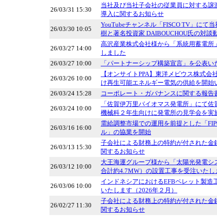
当社及び当社子会社の従業員に対する譲
26/03/31 15:30
導入に関するお知らせ
YouTubeチャンネル「FISCO TV」に
26/03/30 10:05
樹と著名投資家 DAIBOUCHOU氏の対
高沢産業株式会社様から「系統用蓄電所
26/03/27 14:00
しました
26/03/27 10:00
「パートナーシップ構築宣言」を公表い
【オンサイトPPA】東洋メビウス株式会
26/03/26 10:00
け再生可能エネルギー電気の供給を開始
26/03/24 15:28
コーポレート・ガバナンスに関する報告書 20
「佐賀伊万里バイオマス発電所」にて佐
26/03/24 10:00
機械科２年生向けに発電所の見学会を実
需給調整市場での運用を前提とした「FI
26/03/16 16:00
ル」の協業を開始
子会社による財務上の特約が付された金
26/03/13 15:30
関するお知らせ
大王海運グループ様から「太陽光発電シ
26/03/12 10:00
合計約4.7MW）の設置工事を受注いたし
インドネシアにおけるEFBペレット製造
26/03/06 10:00
いたします（2026年２月）
子会社による財務上の特約が付された金
26/02/27 11:30
関するお知らせ