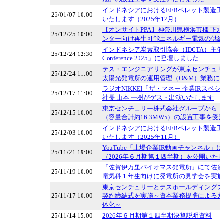
インドネシアにおけるEFBペレット製造
26/01/07 10:00
いたします（2025年12月）
【オンサイトPPA】神奈川県横浜市様 
25/12/25 10:00
ンター向け再生可能エネルギー電気の供
インドネシア炭素取引協会（IDCTA）主催「Car
25/12/24 12:30
Conference 2025」に登壇しました
テス・エンジニアリングが東京センチュリ
25/12/24 11:00
太陽光発電所の運用管理（O&M）業務
ラジオNIKKEI「ザ・マネー 企業IRス
25/12/17 11:00
社長 山本 一樹がゲスト出演いたします
東京センチュリー株式会社グループから
25/12/15 10:00
（容量合計約16.3MWh）の設置工事を
インドネシアにおけるEFBペレット製造
25/12/03 10:00
いたします（2025年11月）
YouTube「上場企業IR動画チャンネル
25/11/21 19:00
（2026年６月期第１四半期）を公開いた
「佐賀伊万里バイオマス発電所」にて佐
25/11/19 10:00
電気科１年生向けに発電所の見学会を実
東京センチュリーとテスホールディング
25/11/17 10:00
契約締結式を実施～資本業務提携による
体化～
25/11/14 15:00
2026年６月期第１四半期決算説明資料