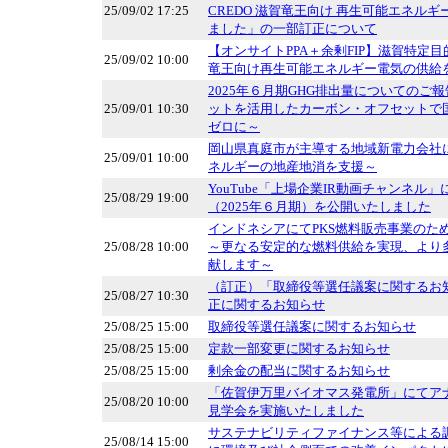
25/09/02 17:25
CREDO 滋賀竜王向け 再生可能エネル
ました」の一部訂正について
【オンサイトPPA＋余剰FIP】滋賀特定目
25/09/02 10:00
竜王向け再生可能エネルギー電気の供給
2025年６月期GHG排出量についてのご報
25/09/01 10:30
ットを活用したカーボン・オフセットで
ゼロに～
岡山県真庭市が主導する地域新電力会社
25/09/01 10:00
ネルギーの地産地消を支援～
YouTube「上場企業IR動画チャンネル
25/08/29 19:00
（2025年６月期）を公開いたしました
インドネシアにてPKS燃料販売事業のた
25/08/28 10:00
～更なる安定的な燃料供給を実現、より多
献します～
（訂正）「取締役等選任議案に関するお
25/08/27 10:30
正に関するお知らせ
25/08/25 15:00
取締役等選任議案に関するお知らせ
25/08/25 15:00
定款一部変更に関するお知らせ
25/08/25 15:00
剰余金の配当に関するお知らせ
「佐賀伊万里バイオマス発電所」にてア
25/08/20 10:00
見学会を実施いたしました
サステナビリティファイナンス等による
25/08/14 15:00