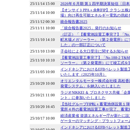
25/11/14 15:00
2026年６月期 第１四半期決算短信〔日
【オンサイトPPA＋余剰FIP】クラシエ
25/11/14 10:00
場）向け再生可能エネルギー電気の供給
25/11/12 00:30
統合報告書2025
25/11/11 10:00
「統合報告書2025」発行のお知らせ
（訂正）「【蓄電池設置工事完了】「No.18
25/11/10 14:10
町木場メガソーラー」（第２発電所）に
した」の一部訂正について
25/11/10 13:00
子会社による大口受注に関するお知らせ
【蓄電池設置工事完了】「No.188-2 T
25/11/10 10:10
ソーラー」（第２発電所）にて竣工式を
インドネシアにおけるEFBペレット製造
25/11/05 10:00
いたします（2025年10月）
オリエンタルモーター株式会社様 高松
25/10/29 10:00
発電システム」を納入いたしました
ラジオNIKKEI ＆ プロネクサス共催「
25/10/21 11:00
ント」に参加いたしました
【当社グループFIP転＋蓄電池併設第１弾
25/10/20 16:45
電所４件の蓄電池設置工事が完了、蓄電
経済産業省 資源エネルギー庁が新たに設
25/10/17 10:00
ゲーターのマッチング・プラットフォー
インドネシアにおけるEFBペレット製造
25/10/07 10:00