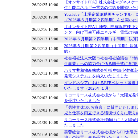
【オンサイトPPA】株式会社マグネスケ
26/02/25 10:00
生可能エネルギー電気の供給を開始いた
YouTube「上場企業IR動画チャンネル
26/02/20 19:00
（2026年６月期第２四半期）を公開いた
【オンサイトPPA】神奈川県横浜市様 
26/02/16 10:00
ンター向け再生可能エネルギー電気の供
26/02/13 15:00
2026年６月期第２四半期（中間期）決算
2026年６月期 第２四半期（中間期）決
26/02/13 15:00
結）
社会福祉法人大阪市社会福祉協議会「地
26/02/12 13:00
ク事業」への協力金に係る贈呈式に参加
ハリマ共和物産株式会社様 中部小牧物
26/02/12 10:00
発電システム」を納入いたしました
インドネシアにおけるEFBペレット製造
26/02/05 10:00
いたします（2026年１月）
リコーリース株式会社様から「太陽光発
26/02/02 10:00
を受注いたしました
「男性育休100％宣言」に賛同いたしま
26/02/02 10:00
児と仕事を両立できる環境づくりに取り
リコーリース株式会社様向けに「太陽光
26/01/30 10:00
たしました
芙蓉総合リース株式会社様からFIP太陽
26/01/16 10:00
池」の設置工事を受注いたしました