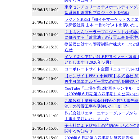
関するお知らせ
東京センチュリーとテスホールディング
26/06/16 10:00
型系統用蓄電所プロジェクトを始動
ラジオNIKKEI「朝イチマーケットスク
26/06/12 10:00
取締役社長 山本 一樹がゲスト出演いた
くまもとんソーラープロジェクト株式会社
26/06/10 16:00
に併設する「蓄電池」の設置工事を受注
従業員に対する譲渡制限付株式としての
26/06/09 15:30
らせ
インドネシアにおけるEFBペレット製造
26/06/05 10:00
いたします（2026年５月）
26/06/02 11:00
コーポレートサイト全面リニューアルの
【オンサイトPPA＋余剰FIP】株式会社 
26/06/02 10:00
再生可能エネルギー電気の供給を開始い
YouTube「上場企業IR動画チャンネル
26/05/22 19:00
（2026年６月期第３四半期）を公開いた
九星飲料工業株式会社様からFIP太陽光
26/05/19 10:00
池」の設置工事を受注いたしました
株式会社リエネ・エナジーグループから
26/05/18 11:00
工事を受注いたしました
子会社による財務上の特約が付された金
26/05/15 15:00
関するお知らせ
26/05/15 15:00
2026年６月期第３四半期決算説明資料