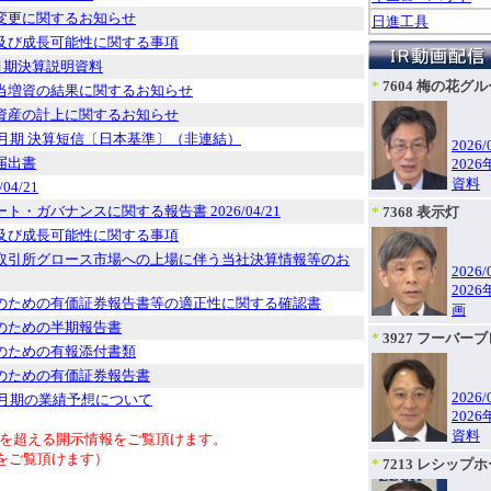
変更に関するお知らせ
日進工具
及び成長可能性に関する事項
3月期決算説明資料
*
7604 梅の花グ
当増資の結果に関するお知らせ
資産の計上に関するお知らせ
３月期 決算短信〔日本基準〕（非連結）
2026/
届出書
202
資料
04/21
ト・ガバナンスに関する報告書 2026/04/21
*
7368 表示灯
及び成長可能性に関する事項
取引所グロース市場への上場に伴う当社決算情報等のお
2026/
202
のための有価証券報告書等の適正性に関する確認書
画
のための半期報告書
*
3927 フーバー
のための有報添付書類
のための有価証券報告書
2026/
３月期の業績予想について
202
資料
年を超える開示情報をご覧頂けます。
報をご覧頂けます）
*
7213 レシップ