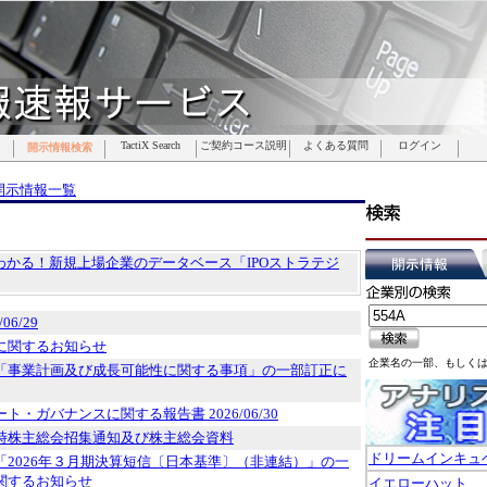
TactiX Search
TactiX Search
TactiX Search
TactiX Search
TactiX Search
TactiX Search
TactiX Search
ご契約コース説明
ご契約コース説明
ご契約コース説明
ご契約コース説明
ご契約コース説明
ご契約コース説明
ご契約コース説明
よくある質問
よくある質問
よくある質問
よくある質問
よくある質問
よくある質問
よくある質問
ログイン
ログイン
ログイン
ログイン
ログイン
ログイン
ログイン
開示情報検索
開示情報検索
開示情報検索
開示情報検索
開示情報検索
開示情報検索
開示情報検索
開示情報一覧
でわかる！新規上場企業のデータベース「IPOストラテジ
06/29
に関するお知らせ
企業名の一部、もしく
「事業計画及び成長可能性に関する事項」の一部訂正に
ト・ガバナンスに関する報告書 2026/06/30
時株主総会招集通知及び株主総会資料
ドリームインキュ
「2026年３月期決算短信〔日本基準〕（非連結）」の一
関するお知らせ
イエローハット