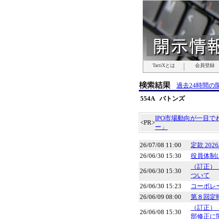
TactiXとは
TactiXとは
TactiXとは
TactiXとは
TactiXとは
TactiXとは
TactiXとは
会員登録
会員登録
会員登録
会員登録
会員登録
会員登録
会員登録
過去24時間の
554A バトンズ
IPO市場動向が一目
<PR>
ー」
26/07/08 11:00
定款 2026/
26/06/30 15:30
役員体制
（訂正）
26/06/30 15:30
ついて
26/06/30 15:23
コーポレー
26/06/09 08:00
第８回定
（訂正）
26/06/08 15:30
部修正に