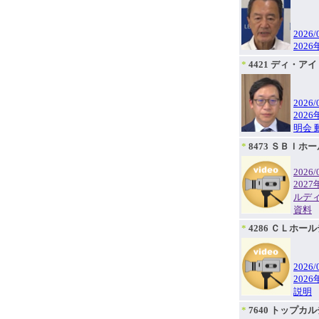
2026/
202
*
4421 ディ・ア
2026/
202
明会 
*
8473 ＳＢＩホ
2026/
202
ルディ
資料
*
4286 ＣＬホー
2026/
202
説明
*
7640 トップカ