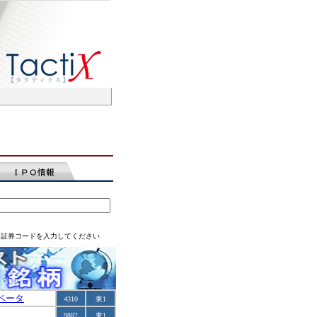
は証券コードを入力してください
ベータ
4310
東1
9882
東1