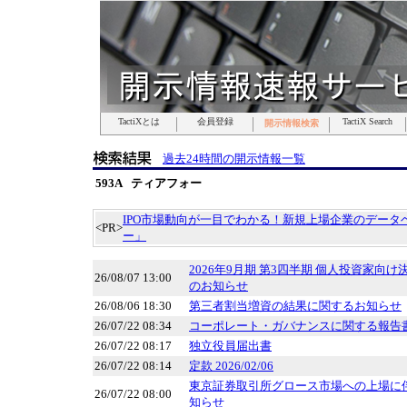
TactiXとは
TactiXとは
TactiXとは
TactiXとは
TactiXとは
TactiXとは
TactiXとは
会員登録
会員登録
会員登録
会員登録
会員登録
会員登録
会員登録
TactiX Search
TactiX Search
TactiX Search
TactiX Search
TactiX Search
TactiX Search
TactiX Search
開示情報検索
開示情報検索
開示情報検索
開示情報検索
開示情報検索
開示情報検索
開示情報検索
過去24時間の開示情報一覧
593A ティアフォー
IPO市場動向が一目でわかる！新規上場企業のデータベ
<PR>
ー」
2026年9月期 第3四半期 個人投資家向
26/08/07 13:00
のお知らせ
26/08/06 18:30
第三者割当増資の結果に関するお知らせ
26/07/22 08:34
コーポレート・ガバナンスに関する報告書 20
26/07/22 08:17
独立役員届出書
26/07/22 08:14
定款 2026/02/06
東京証券取引所グロース市場への上場に
26/07/22 08:00
知らせ