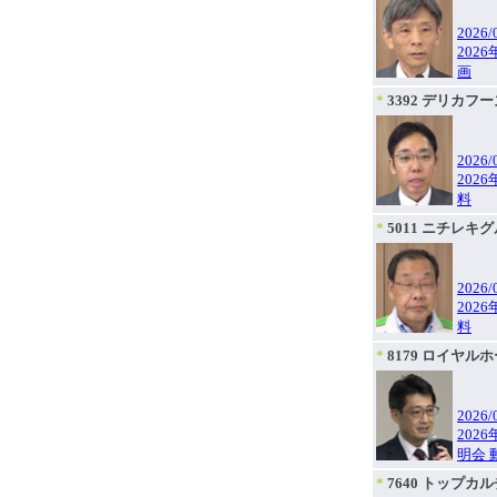
2026/
202
画
*
3392 デリカ
2026/
202
料
*
5011 ニチレキ
2026/
202
料
*
8179 ロイヤル
2026/
202
明会 
*
7640 トップカ