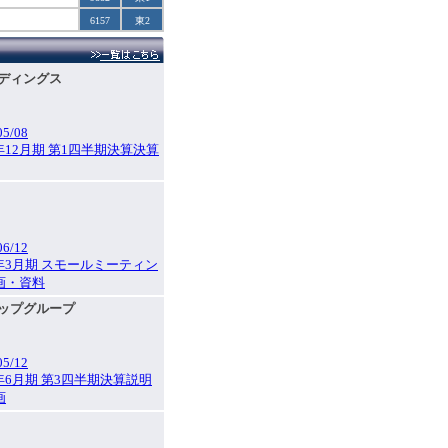
6157
東2
ルディングス
05/08
6年12月期 第1四半期決算決算
06/12
6年3月期 スモールミーティン
画・資料
アップグループ
05/12
6年6月期 第3四半期決算説明
画