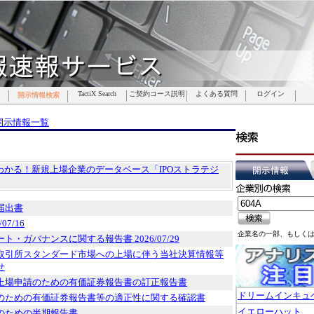
TactiX Search
TactiX Search
TactiX Search
TactiX Search
TactiX Search
TactiX Search
TactiX Search
ご契約コース説明
ご契約コース説明
ご契約コース説明
ご契約コース説明
ご契約コース説明
ご契約コース説明
ご契約コース説明
よくある質問
よくある質問
よくある質問
よくある質問
よくある質問
よくある質問
よくある質問
ログイン
ログイン
ログイン
ログイン
ログイン
ログイン
ログイン
開示情報検索
開示情報検索
開示情報検索
開示情報検索
開示情報検索
開示情報検索
開示情報検索
開示情報一覧
でわかる！新規上場企業のデータベース「IPOストラテジ
届出書
07/16
企業名の一部、もしく
ト・ガバナンスに関する報告書 2026/07/29
取引所スタンダード市場への上場に伴う当社決算情報等
せ
上場申請のための有価証券報告書の訂正報告書
ドリームインキュ
のための有価証券報告書等の適正性に関する確認書
イエローハット
のための半期報告書