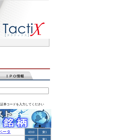
は証券コードを入力してください
ベータ
4310
東1
9882
東1