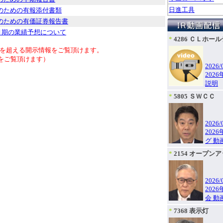
日進工具
のための有報添付書類
のための有価証券報告書
7月期の業績予想について
*
4286 ＣＬホー
年を超える開示情報をご覧頂けます。
報をご覧頂けます）
2026/
202
説明
*
5805 ＳＷＣＣ
2026/
202
グ 動
*
2154 オープン
2026/
202
会 動
*
7368 表示灯