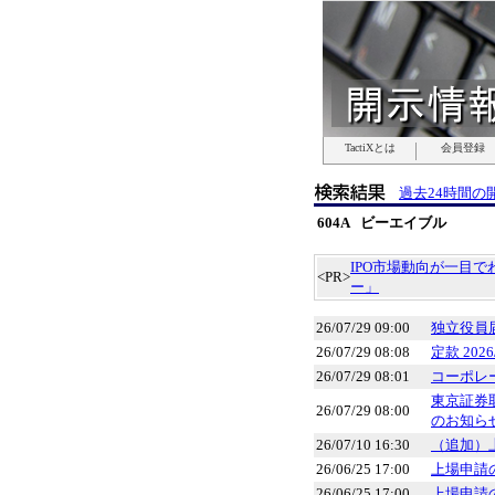
TactiXとは
TactiXとは
TactiXとは
TactiXとは
TactiXとは
TactiXとは
TactiXとは
会員登録
会員登録
会員登録
会員登録
会員登録
会員登録
会員登録
過去24時間の
604A ビーエイブル
IPO市場動向が一目
<PR>
ー」
26/07/29 09:00
独立役員
26/07/29 08:08
定款 2026/
26/07/29 08:01
コーポレー
東京証券
26/07/29 08:00
のお知ら
26/07/10 16:30
（追加）
26/06/25 17:00
上場申請
26/06/25 17:00
上場申請