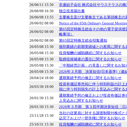
26/06/11 15:50
非連結子会社 株式会社サウステラスの
26/06/09 16:30
独立役員届出書
26/06/08 13:55
主要株主及び主要株主である筆頭株主の
26/06/02 08:00
Notice of the 65th Ordinary General Meetin
第65回定時株主総会その他の電子提供措
26/06/02 08:00
略事項）
26/06/02 08:00
第65回定時株主総会招集通知
26/05/08 15:30
個別業績の前期実績値との差異に関する
26/05/08 15:30
役員報酬の減額継続に関するお知らせ
26/05/08 15:30
取締役候補者の選任に関するお知らせ
26/05/08 15:30
「中期経営計画」の見直しに関するお知
26/05/08 15:30
2026年３月期 決算短信[日本基準]（連
26/04/24 18:00
通期業績予想の修正に関するお知らせ
投資有価証券売却に伴う特別利益の計上
26/03/30 19:00
損に伴う特別損失の計上見込みに関する
通期業績予想の修正および投資有価証券
26/01/30 15:30
上見込みに関するお知らせ
26/01/30 15:30
2026年３月期 第３四半期決算短信〔日
当社の従業員に対する譲渡制限付株式と
25/11/28 15:30
込完了および一部失権に関するお知らせ
25/10/31 15:30
役員報酬の減額継続に関するお知らせ