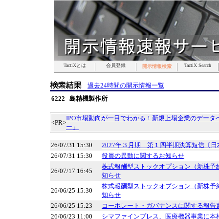
TactiXとは
TactiXとは
TactiXとは
TactiXとは
TactiXとは
TactiXとは
TactiXとは
会員登録
会員登録
会員登録
会員登録
会員登録
会員登録
会員登録
TactiX Search
TactiX Search
TactiX Search
TactiX Search
TactiX Search
TactiX Search
TactiX Search
開示情報検索
開示情報検索
開示情報検索
開示情報検索
開示情報検索
開示情報検索
開示情報検索
過去24時間の開示情報一覧
6222 島精機製作所
IPO市場動向が一目でわかる！新規上場企業のデータベ
<PR>
ー」
26/07/31 15:30
2027年３月期 第１四半期決算短信〔日
26/07/31 15:30
役員の異動に関するお知らせ
株式報酬型ストックオプション（新株予
26/07/17 16:45
知らせ
株式報酬型ストックオプション（新株予
26/06/25 15:30
知らせ
26/06/25 15:23
コーポレート・ガバナンスに関する報告書 20
26/06/23 11:00
シマファインプレス、医療機器事業に本