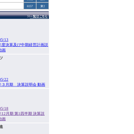
6157
東2
05/13
5年度決算及び中期経営計画説
動画
ッツ
05/22
6年３月期 決算説明会 動画
05/18
6年12月期 第1四半期 決算説
動画
日進