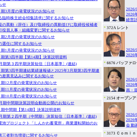
らせ
2026/
3月期3月度の発電状況のお知らせ
202
る臨時株主総会招集請求に関するお知らせ
経営
役の異動（辞任）及び取締役の異動並びに取締役候補者
*
372A レント
行役員人事・組織変更に関するお知らせ
3月期2月度の発電状況のお知らせ
の選任に関するお知らせ
2026/
3月期1月度の発電状況のお知らせ
202
3月期第3四半期【第14期】決算説明資料
*
6676 バッファ
３月期第３四半期決算短信〔日本基準〕(連結)
3月期第3四半期連結業績速報値と2025年3月期第3四半期連
の差異見込みに関するお知らせ
2026/
3月期12月度の発電状況のお知らせ
202
3月期11月度の発電状況のお知らせ
画・
3月期10月度の発電状況のお知らせ
*
2154 オープン
年３月期中間期決算説明会動画公開のお知らせ
3月期中間期【第14期】決算説明資料
2026/
年３月期第２四半期（中間期）決算短信〔日本基準〕(連結)
202
電池プロジェクト「しんかわ蓄電所」商業運転開始のお
会 動
*
3173 Ｃｏｍｉ
第三者割当増資に関するお知らせ