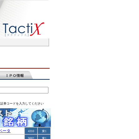
は証券コードを入力してください
ベータ
4310
東1
9882
東1