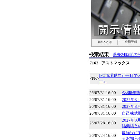
TactiXとは
TactiXとは
TactiXとは
TactiXとは
TactiXとは
TactiXとは
TactiXとは
会員登録
会員登録
会員登録
会員登録
会員登録
会員登録
会員登録
過去24時間の
7162 アストマックス
IPO市場動向が一目
<PR>
ー」
26/07/31 16:00
令和8年
26/07/31 16:00
2027年
26/07/31 16:00
2027年
26/07/31 16:00
自己株式
2027年
26/07/28 16:00
結業績と
取締役に
26/07/24 16:00
るお知ら