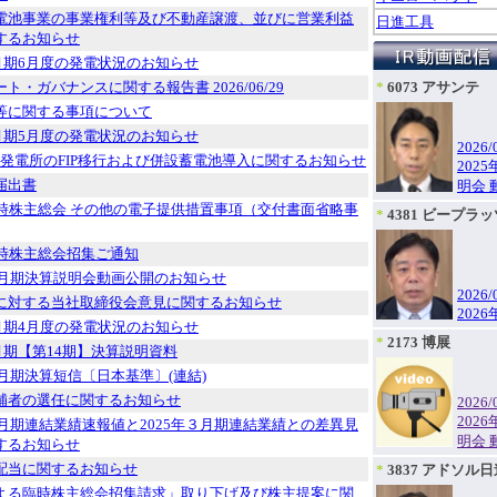
電池事業の事業権利等及び不動産譲渡、並びに営業利益
日進工具
するお知らせ
3月期6月度の発電状況のお知らせ
ト・ガバナンスに関する報告書 2026/06/29
*
6073 アサンテ
等に関する事項について
3月期5月度の発電状況のお知らせ
2026/
陽光発電所のFIP移行および併設蓄電池導入に関するお知らせ
202
届出書
明会 
定時株主総会 その他の電子提供措置事項（交付書面省略事
*
4381 ビープラ
定時株主総会招集ご通知
年３月期決算説明会動画公開のお知らせ
2026/
に対する当社取締役会意見に関するお知らせ
202
3月期4月度の発電状況のお知らせ
*
2173 博展
3月期【第14期】決算説明資料
３月期決算短信〔日本基準〕(連結)
補者の選任に関するお知らせ
2026/
202
３月期連結業績速報値と2025年３月期連結業績との差異見
明会 
するお知らせ
配当に関するお知らせ
*
3837 アドソル
よる臨時株主総会招集請求」取り下げ及び株主提案に関