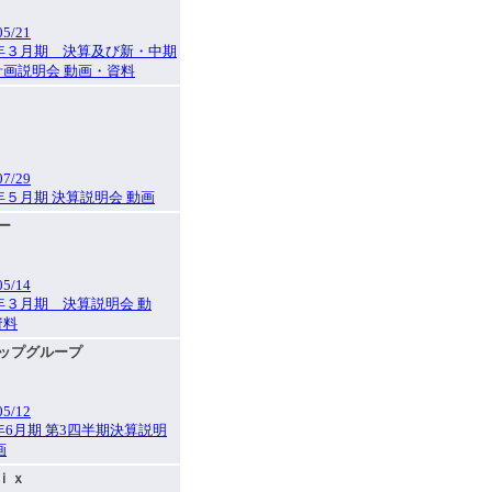
05/21
6年３月期 決算及び新・中期
計画説明会 動画・資料
07/29
6年５月期 決算説明会 動画
ロー
05/14
6年３月期 決算説明会 動
資料
アップグループ
05/12
6年6月期 第3四半期決算説明
画
ｎｉｘ