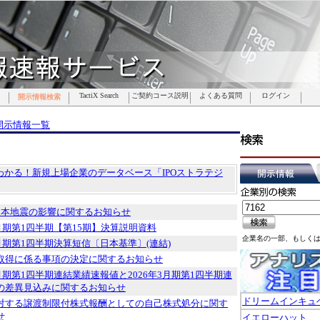
TactiX Search
TactiX Search
TactiX Search
TactiX Search
TactiX Search
TactiX Search
TactiX Search
ご契約コース説明
ご契約コース説明
ご契約コース説明
ご契約コース説明
ご契約コース説明
ご契約コース説明
ご契約コース説明
よくある質問
よくある質問
よくある質問
よくある質問
よくある質問
よくある質問
よくある質問
ログイン
ログイン
ログイン
ログイン
ログイン
ログイン
ログイン
開示情報検索
開示情報検索
開示情報検索
開示情報検索
開示情報検索
開示情報検索
開示情報検索
開示情報一覧
でわかる！新規上場企業のデータベース「IPOストラテジ
熊本地震の影響に関するお知らせ
3月期第1四半期【第15期】決算説明資料
企業名の一部、もしく
3月期第1四半期決算短信〔日本基準〕(連結)
取得に係る事項の決定に関するお知らせ
3月期第1四半期連結業績速報値と2026年3月期第1四半期連
の差異見込みに関するお知らせ
ドリームインキュ
対する譲渡制限付株式報酬としての自己株式処分に関す
せ
イエローハット