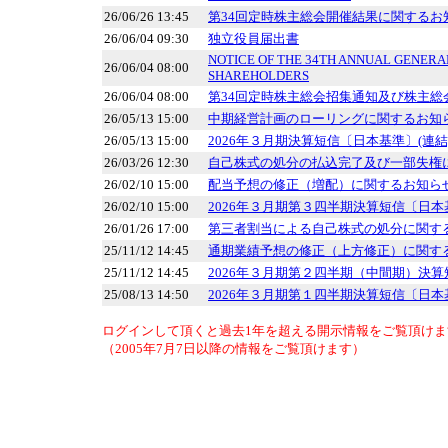
26/06/26 13:45
第34回定時株主総会開催結果に関するお
26/06/04 09:30
独立役員届出書
NOTICE OF THE 34TH ANNUAL GENERA
26/06/04 08:00
SHAREHOLDERS
26/06/04 08:00
第34回定時株主総会招集通知及び株主総
26/05/13 15:00
中期経営計画のローリングに関するお知
26/05/13 15:00
2026年３月期決算短信〔日本基準〕(連結
26/03/26 12:30
自己株式の処分の払込完了及び一部失権
26/02/10 15:00
配当予想の修正（増配）に関するお知ら
26/02/10 15:00
2026年３月期第３四半期決算短信〔日本
26/01/26 17:00
第三者割当による自己株式の処分に関す
25/11/12 14:45
通期業績予想の修正（上方修正）に関す
25/11/12 14:45
2026年３月期第２四半期（中間期）決算
25/08/13 14:50
2026年３月期第１四半期決算短信〔日本
ログインして頂くと過去1年を超える開示情報をご覧頂けま
（2005年7月7日以降の情報をご覧頂けます）