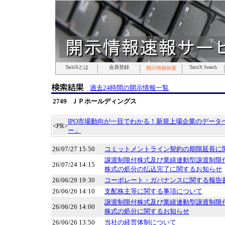
TactiXとは
TactiXとは
TactiXとは
TactiXとは
TactiXとは
TactiXとは
TactiXとは
会員登録
会員登録
会員登録
会員登録
会員登録
会員登録
会員登録
TactiX Search
TactiX Search
TactiX Search
TactiX Search
TactiX Search
TactiX Search
TactiX Search
開示情報検索
開示情報検索
開示情報検索
開示情報検索
開示情報検索
開示情報検索
開示情報検索
過去24時間の開示情報一覧
2749 ＪＰホールディングス
IPO市場動向が一目でわかる！新規上場企業のデータベ
<PR>
ー」
26/07/27 15:50
コミットメントライン契約の期限延長に
譲渡制限付株式及び業績連動型譲渡制限
26/07/24 14:15
株式の処分の払込完了に関するお知らせ
26/06/29 19:30
コーポレート・ガバナンスに関する報告書 20
26/06/26 14:10
支配株主等に関する事項について
譲渡制限付株式及び業績連動型譲渡制限
26/06/26 14:00
株式の処分に関するお知らせ
26/06/26 13:50
当社の経営体制について