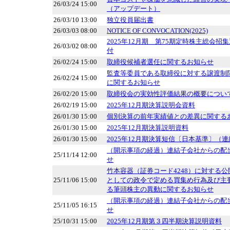
26/03/24 15:00
（アップデート）
26/03/10 13:00
独立役員届出書
26/03/03 08:00
NOTICE OF CONVOCATION(2025)
2025年12月期 第75期定時株主総会
26/03/02 08:00
付
26/02/24 15:00
取締役候補者選任に関するお知らせ
監査等委員である取締役に対する譲渡制
26/02/24 15:00
に関するお知らせ
26/02/20 15:00
取締役会の実効性評価結果の概要につい
26/02/19 15:00
2025年12月期決算説明会資料
26/01/30 15:00
個別決算の前年実績値との差異に関する
26/01/30 15:00
2025年12月期決算説明資料
26/01/30 15:00
2025年12月期決算短信〔日本基準〕（
（開示事項の経過）連結子会社からの配
25/11/14 12:00
せ
竹本容器（証券コード4248）に対する
25/11/06 15:00
としての政令で定める買集め行為及び主
る筆頭株主の異動に関するお知らせ
（開示事項の経過）連結子会社からの配
25/11/05 16:15
せ
25/10/31 15:00
2025年12月期第３四半期決算説明資料