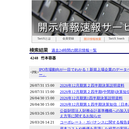
TactiXとは
TactiXとは
TactiXとは
TactiXとは
TactiXとは
TactiXとは
TactiXとは
会員登録
会員登録
会員登録
会員登録
会員登録
会員登録
会員登録
TactiX Search
TactiX Search
TactiX Search
TactiX Search
TactiX Search
TactiX Search
TactiX Search
開示情報検索
開示情報検索
開示情報検索
開示情報検索
開示情報検索
開示情報検索
開示情報検索
過去24時間の開示情報一覧
4248 竹本容器
IPO市場動向が一目でわかる！新規上場企業のデータベ
<PR>
ー」
26/07/31 15:00
2026年12月期第２四半期決算説明資料
26/07/31 15:00
2026年12月期第２四半期(中間期)決算短
26/04/30 15:00
2026年12月期第1四半期決算説明資料
26/04/30 15:00
2026年12月期第１四半期決算短信〔日本
公益財団法人財務会計基準機構への加入
26/03/26 15:00
え方等に関するお知らせ
26/03/26 14:21
コーポレート・ガバナンスに関する報告書 20
資本コストや株価を意識した経営の実現