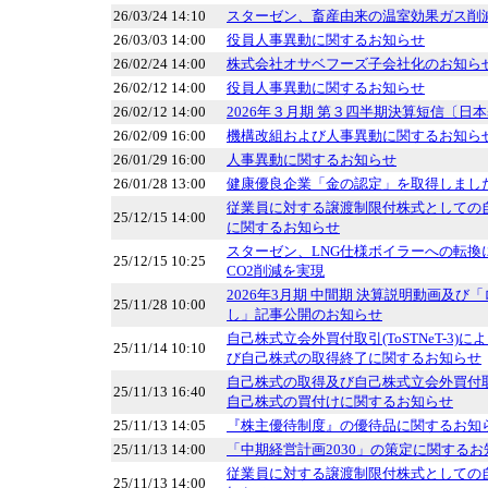
26/03/24 14:10
スターゼン、畜産由来の温室効果ガス削
26/03/03 14:00
役員人事異動に関するお知らせ
26/02/24 14:00
株式会社オサベフーズ子会社化のお知ら
26/02/12 14:00
役員人事異動に関するお知らせ
26/02/12 14:00
2026年３月期 第３四半期決算短信〔日本
26/02/09 16:00
機構改組および人事異動に関するお知ら
26/01/29 16:00
人事異動に関するお知らせ
26/01/28 13:00
健康優良企業「金の認定」を取得しまし
従業員に対する譲渡制限付株式としての
25/12/15 14:00
に関するお知らせ
スターゼン、LNG仕様ボイラーへの転換に
25/12/15 10:25
CO2削減を実現
2026年3月期 中間期 決算説明動画及び「ロ
25/11/28 10:00
し」記事公開のお知らせ
自己株式立会外買付取引(ToSTNeT-3
25/11/14 10:10
び自己株式の取得終了に関するお知らせ
自己株式の取得及び自己株式立会外買付取引（
25/11/13 16:40
自己株式の買付けに関するお知らせ
25/11/13 14:05
『株主優待制度』の優待品に関するお知
25/11/13 14:00
「中期経営計画2030」の策定に関するお
従業員に対する譲渡制限付株式としての
25/11/13 14:00