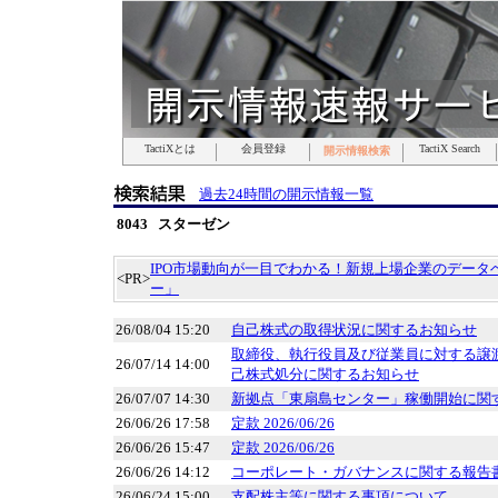
TactiXとは
TactiXとは
TactiXとは
TactiXとは
TactiXとは
TactiXとは
TactiXとは
会員登録
会員登録
会員登録
会員登録
会員登録
会員登録
会員登録
TactiX Search
TactiX Search
TactiX Search
TactiX Search
TactiX Search
TactiX Search
TactiX Search
開示情報検索
開示情報検索
開示情報検索
開示情報検索
開示情報検索
開示情報検索
開示情報検索
過去24時間の開示情報一覧
8043 スターゼン
IPO市場動向が一目でわかる！新規上場企業のデータベ
<PR>
ー」
26/08/04 15:20
自己株式の取得状況に関するお知らせ
取締役、執行役員及び従業員に対する譲
26/07/14 14:00
己株式処分に関するお知らせ
26/07/07 14:30
新拠点「東扇島センター」稼働開始に関
26/06/26 17:58
定款 2026/06/26
26/06/26 15:47
定款 2026/06/26
26/06/26 14:12
コーポレート・ガバナンスに関する報告書 20
26/06/24 15:00
支配株主等に関する事項について