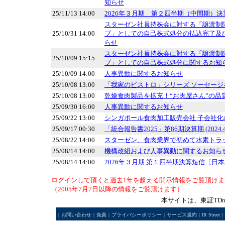
知らせ
25/11/13 14:00
2026年３月期 第２四半期（中間期）決
スターゼン社員持株会に対する「譲渡制
25/10/31 14:00
ブ」としての自己株式処分の払込完了及
らせ
スターゼン社員持株会に対する「譲渡制
25/10/09 15:15
ブ」としての自己株式処分に関するお知
25/10/09 14:00
人事異動に関するお知らせ
25/10/08 13:00
「我家のビストロ」シリーズ ソーセージ
25/10/08 13:00
乾燥食肉製品を拡充！“お肉屋さん”の品
25/09/30 16:00
人事異動に関するお知らせ
25/09/22 13:00
シンガポール食肉加工販売会社 子会社化
25/09/17 00:30
「統合報告書2025」第86期決算期 (2024.4.1
25/08/22 14:00
スターゼン、食肉業界で初めて水素トラ
25/08/14 14:00
機構改組および人事異動に関するお知ら
25/08/14 14:00
2026年３月期 第１四半期決算短信〔日本
ログインして頂くと過去1年を超える開示情報をご覧頂けま
（2005年7月7日以降の情報をご覧頂けます）
本サイトは、東証TD
|
お問い合わせ
|
免責
|
プライバシーポリシー
|
サービス規約
|
IR Street
|