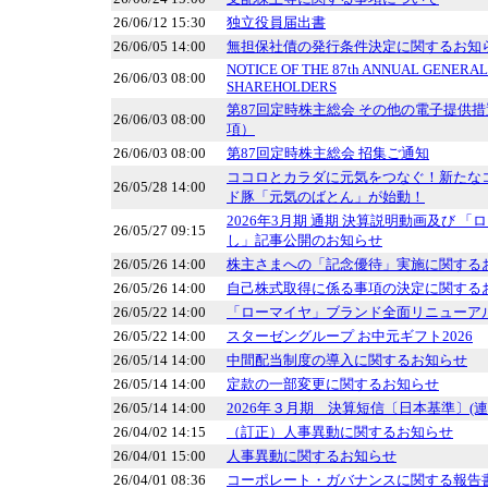
26/06/12 15:30
独立役員届出書
26/06/05 14:00
無担保社債の発行条件決定に関するお知
NOTICE OF THE 87th ANNUAL GENERAL
26/06/03 08:00
SHAREHOLDERS
第87回定時株主総会 その他の電子提供
26/06/03 08:00
項）
26/06/03 08:00
第87回定時株主総会 招集ご通知
ココロとカラダに元気をつなぐ！新たな
26/05/28 14:00
ド豚「元気のばとん」が始動！
2026年3月期 通期 決算説明動画及び 「ログ
26/05/27 09:15
し」記事公開のお知らせ
26/05/26 14:00
株主さまへの「記念優待」実施に関する
26/05/26 14:00
自己株式取得に係る事項の決定に関する
26/05/22 14:00
「ローマイヤ」ブランド全面リニューア
26/05/22 14:00
スターゼングループ お中元ギフト2026
26/05/14 14:00
中間配当制度の導入に関するお知らせ
26/05/14 14:00
定款の一部変更に関するお知らせ
26/05/14 14:00
2026年３月期 決算短信〔日本基準〕(連
26/04/02 14:15
（訂正）人事異動に関するお知らせ
26/04/01 15:00
人事異動に関するお知らせ
26/04/01 08:36
コーポレート・ガバナンスに関する報告書 20